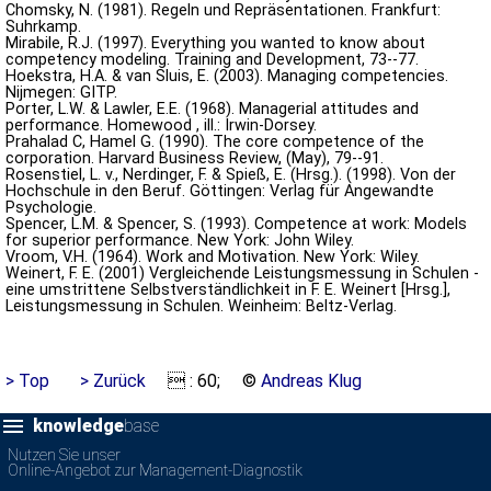
Chomsky, N. (1981). Regeln und Repräsentationen. Frankfurt:
Suhrkamp.
Mirabile, R.J. (1997). Everything you wanted to know about
competency modeling. Training and Development, 73--77.
Hoekstra, H.A. & van Sluis, E. (2003). Managing competencies.
Nijmegen: GITP.
Porter, L.W. & Lawler, E.E. (1968). Managerial attitudes and
performance. Homewood , ill.: Irwin-Dorsey.
Prahalad C, Hamel G. (1990). The core competence of the
corporation. Harvard Business Review, (May), 79--91.
Rosenstiel, L. v., Nerdinger, F. & Spieß, E. (Hrsg.). (1998). Von der
Hochschule in den Beruf. Göttingen: Verlag für Angewandte
Psychologie.
Spencer, L.M. & Spencer, S. (1993). Competence at work: Models
for superior performance. New York: John Wiley.
Vroom, V.H. (1964). Work and Motivation. New York: Wiley.
Weinert, F. E. (2001) Vergleichende Leistungsmessung in Schulen -
eine umstrittene Selbstverständlichkeit in F. E. Weinert [Hrsg.],
Leistungsmessung in Schulen. Weinheim: Beltz-Verlag.
> Top
> Zurück
 : 60; ©
Andreas Klug
knowledge
base
Nutzen Sie unser
Online-Angebot zur Management-Diagnostik