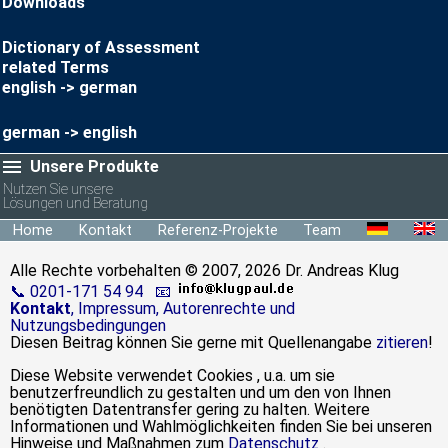
Downloads
Dictionary of Assessment
related Terms
english -> german
german -> english
Unsere Produkte
Nutzen Sie unsere
Lösungen und Beratung
Home
Kontakt
Referenz-Projekte
Team
Einzel-Assessment
Alle Rechte vorbehalten © 2007, 2026 Dr. Andreas Klug
Potenzialanalyse
📞 0201-171 54 94
📧
Kontakt
, Impressum, Autorenrechte und
Nutzungsbedingungen
Management Audit
Diesen Beitrag können Sie gerne mit Quellenangabe
zitieren
!
Diese Website verwendet Cookies , u.a. um sie
Assessment-Center
benutzerfreundlich zu gestalten und um den von Ihnen
benötigten Datentransfer gering zu halten. Weitere
Informationen und Wahlmöglichkeiten finden Sie bei unseren
Development-Center
Hinweise und Maßnahmen zum
Datenschutz
.