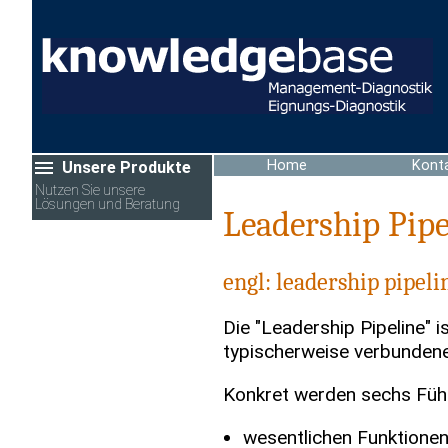
Home
Kont
Unsere Produkte
Nutzen Sie unsere
Lösungen und Beratung
Leadership Pipe
Einzel-Assessment
Potenzialanalyse
engl: leadership pipeli
Management Audit
Die "Leadership Pipeline" 
Assessment-Center
typischerweise verbunden
Development-Center
Konkret werden sechs Füh
Orientierungs-Center
Eignungstests
wesentlichen Funktionen