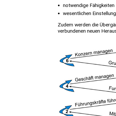
Feedback Systeme
notwendige Fähigkeiten
wesentlichen Einstellun
Team-Assessment
Befragungen
Zudem werden die Übergän
Weitere HR-Services
verbundenen neuen Herausf