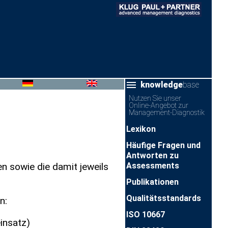
knowledge
base
Nutzen Sie unser
Online-Angebot zur
Management-Diagnostik
Lexikon
Häufige Fragen und
Antworten zu
Assessments
n sowie die damit jeweils
Publikationen
Qualitätsstandards
n:
ISO 10667
insatz)