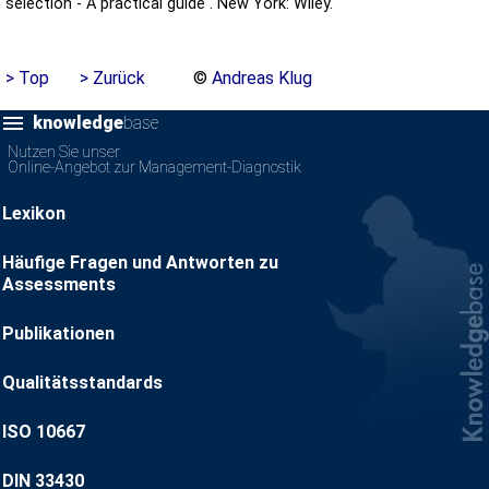
selection - A practical guide . New York: Wiley.
> Top
> Zurück
©
Andreas Klug
knowledge
base
Nutzen Sie unser
Online-Angebot zur Management-Diagnostik
Lexikon
Häufige Fragen und Antworten zu
Assessments
Publikationen
Qualitätsstandards
ISO 10667
DIN 33430