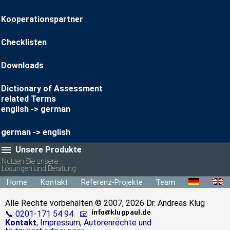
Kooperationspartner
Checklisten
Downloads
Dictionary of Assessment
related Terms
english -> german
german -> english
Unsere Produkte
Nutzen Sie unsere
Lösungen und Beratung
Home
Kontakt
Referenz-Projekte
Team
Einzel-Assessment
Alle Rechte vorbehalten © 2007, 2026 Dr. Andreas Klug
Potenzialanalyse
📞 0201-171 54 94
📧
Kontakt
, Impressum, Autorenrechte und